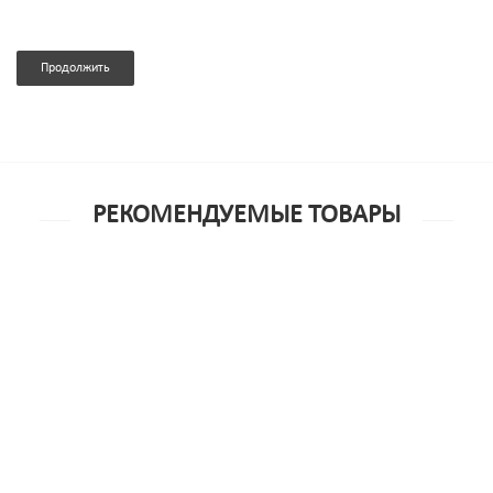
Продолжить
РЕКОМЕНДУЕМЫЕ ТОВАРЫ
Быстрый просмотр
Маска кожаная черная
Быстрый просмотр
8 750р.
Рекомендуем
Новинка