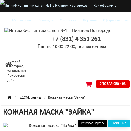
Как оформить
заказ
Мой аккаунт
Закладки
Сравнение
Корзина
Оформить заказ
О нас
+7 (831) 4 351 261
Доставка и оплата
пн-вс 10:00-22:00, Без выходных
Конфиденциальность
Нижний
Условия
Новгород,
ул.Большая
Покровская,
соглашения
д.75
0 ТОВАР(ОВ) - 0Р.
БДСМ, фетиш
Кожаная маска "Зайка"
КОЖАНАЯ МАСКА "ЗАЙКА"
Рекомендуем
Новинка