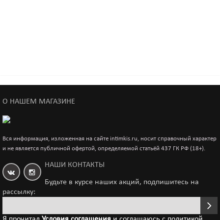
Быстрый просмотр
Кожаная маска "Кошечка"
О НАШЕМ МАГАЗИНЕ
Быстрый просмотр
2 750р.
3 250р.
Вся информация, изложенная на сайте intimkis.ru, носит справочный характер
и не является публичной офертой, определяемой статьёй 437 ГК РФ (18+).
НАШИ КОНТАКТЫ
Будьте в курсе наших акций, подпишитесь на
рассылку:
Я прочитал
Условия соглашения
и соглашаюсь с политикой