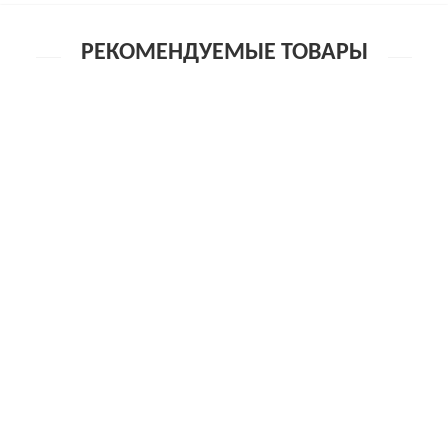
РЕКОМЕНДУЕМЫЕ ТОВАРЫ
Чулки на кружевной резинке белые-XXXL
1 050р.
Чулки на кружевной резинке белые-XXL
1 050р.
Чулки на кружевной резинке (с силик. полосками)