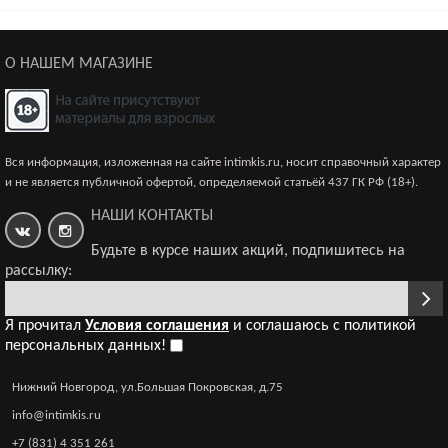
черные-XXXL
950р.
О НАШЕМ МАГАЗИНЕ
Чулки на кружевной резинке (с силик. полосками)
красные-XXXL
Вся информация, изложенная на сайте intimkis.ru, носит справочный характер
950р.
и не является публичной офертой, определяемой статьёй 437 ГК РФ (18+).
НАШИ КОНТАКТЫ
Будьте в курсе наших акций, подпишитесь на
рассылку:
Чулки на кружевной резинке (с силик. полосками)
белые-XXXL
Я прочитал
Условия соглашения
и соглашаюсь с политикой
950р.
персональных данных!
Нижний Новгород, ул.Большая Покровская, д.75
info@intimkis.ru
+7 (831) 4 351 261