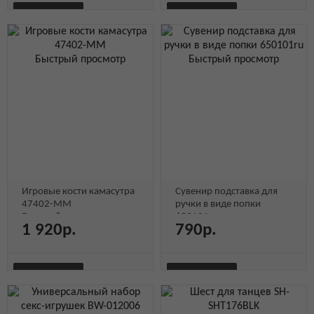
В КОРЗИНУ
В КОРЗИНУ
БЫСТРЫЙ
БЫСТРЫЙ
Быстрый
Быстрый
Быстрый
Быстрый
ПРОСМОТР
Быстрый просмотр
ПРОСМОТР
Быстрый просмотр
просмотр
просмотр
просмотр
просмотр
Игровые кости камасутра
Сувенир подставка для
47402-MM
ручки в виде попки
Быстрый просмотр
650101ru
1 920р.
790р.
Быстрый просмотр
В КОРЗИНУ
В КОРЗИНУ
БЫСТРЫЙ
БЫСТРЫЙ