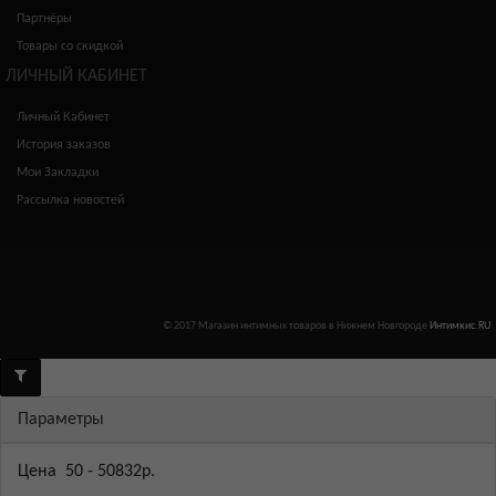
Партнёры
Товары со скидкой
ЛИЧНЫЙ КАБИНЕТ
Личный Кабинет
История заказов
Мои Закладки
Рассылка новостей
© 2017 Магазин интимных товаров в Нижнем Новгороде
Интимкис.RU
Параметры
Цена
50
-
50832
р.