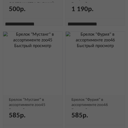
ДОСТОИНСТВА БЫВШИЙ
Быстрый просмотр
500р.
1 190р.
ПОЗАВИДУЕТ, земляника,
60 г
Быстрый просмотр
В КОРЗИНУ
В КОРЗИНУ
БЫСТРЫЙ
БЫСТРЫЙ
Быстрый
Быстрый
Быстрый
Быстрый
ПРОСМОТР
Быстрый просмотр
ПРОСМОТР
Быстрый просмотр
просмотр
просмотр
просмотр
просмотр
Брелок "Мустанг" в
Брелок "Фурия" в
ассортименте zoo45
ассортименте zoo46
Быстрый просмотр
Быстрый просмотр
585р.
585р.