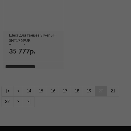
Шест для танцев Silver SH-
SHT176PUR
Быстрый просмотр
35 777р.
В КОРЗИНУ
БЫСТРЫЙ
Быстрый
Быстрый
ПРОСМОТР
|<
<
14
15
16
17
18
19
20
21
просмотр
просмотр
22
>
>|