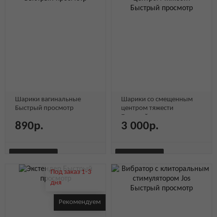
Быстрый просмотр
Шарики вагинальные
Шарики со смещенным
Быстрый просмотр
центром тяжести
Быстрый просмотр
890р.
3 000р.
В КОРЗИНУ
В КОРЗИНУ
Быстрый
Под заказ 1-3
БЫСТРЫЙ
БЫСТРЫЙ
просмотр
дня
Быстрый
Быстрый
Быстрый
Быстрый
ПРОСМОТР
ПРОСМОТР
Быстрый просмотр
Рекомендуем
просмотр
просмотр
просмотр
просмотр