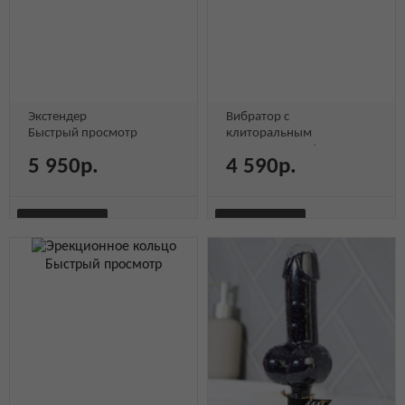
Экстендер
Вибратор с
Быстрый просмотр
клиторальным
стимулятором Jos
5 950р.
4 590р.
Быстрый просмотр
В КОРЗИНУ
В КОРЗИНУ
БЫСТРЫЙ
БЫСТРЫЙ
Быстрый просмотр
Быстрый
Быстрый
Быстрый
Быстрый
ПРОСМОТР
ПРОСМОТР
просмотр
просмотр
просмотр
просмотр