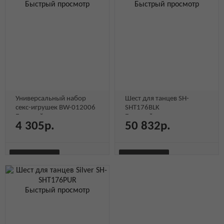
Быстрый
Быстрый
Быстрый
Быстрый
ПРОСМОТР
Быстрый просмотр
ПРОСМОТР
Быстрый просмотр
просмотр
просмотр
просмотр
просмотр
Универсальный набор
Шест для танцев SH-
секс-игрушек BW-012006
SHT176BLK
Быстрый просмотр
Быстрый просмотр
4 305р.
50 832р.
В КОРЗИНУ
В КОРЗИНУ
БЫСТРЫЙ
БЫСТРЫЙ
Быстрый
Быстрый
Быстрый
Быстрый
ПРОСМОТР
Быстрый просмотр
ПРОСМОТР
просмотр
просмотр
просмотр
просмотр