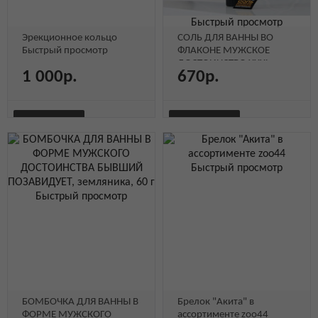
Быстрый просмотр
Эрекционное кольцо
CОЛЬ ДЛЯ ВАННЫ ВО
Быстрый просмотр
ФЛАКОНЕ МУЖСКОЕ
ДОСТОИНСТВО XXXL,
1 000р.
670р.
смородина
Быстрый просмотр
В КОРЗИНУ
В КОРЗИНУ
БЫСТРЫЙ
БЫСТРЫЙ
Быстрый
Быстрый
Быстрый
Быстрый
ПРОСМОТР
ПРОСМОТР
Быстрый просмотр
просмотр
просмотр
просмотр
просмотр
Быстрый просмотр
БОМБОЧКА ДЛЯ ВАННЫ В
Брелок "Акита" в
ФОРМЕ МУЖСКОГО
ассортименте zoo44