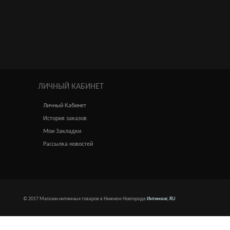
ЛИЧНЫЙ КАБИНЕТ
Личный Кабинет
История заказов
Мои Закладки
Рассылка новостей
© 2017 Магазин интимных товаров в Нижнем Новгороде
Интимкис.RU