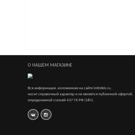
506р.
Насадка гелевая с шариками прозрачная
950р.
О НАШЕМ МАГАЗИНЕ
Насадка гелевая фиолетовая
Вся информация, изложенная на сайте intimkis.ru,
носит справочный характер и не является публичной офертой,
650р.
определяемой статьёй 437 ГК РФ (18+).
Насадка гелевая розовая