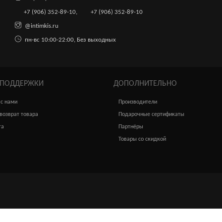
+7 (906) 352-89-10
,
+7 (906) 352-89-10
@intimkis.ru
пн-вс 10:00-22:00, Без выходных
 ПОДДЕРЖКИ
ДОПОЛНИТЕЛЬНО
 с нами
Производители
возврат товара
Подарочные сертификаты
та
Партнёры
Товары со скидкой