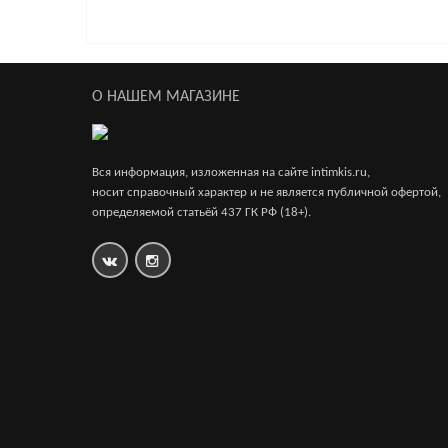
Чокер с бабочкой
1 700р.
О НАШЕМ МАГАЗИНЕ
Портупея с чокером
Вся информация, изложенная на сайте intimkis.ru,
носит справочный характер и не является публичной офертой,
2 120р.
2 500р.
определяемой статьёй 437 ГК РФ (18+).
Поводок и чокер с кольцом Rada Black 7747-01reb
2 459р.