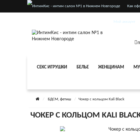
Как оф
Услови
Мой аккаунт
п
СЕКС ИГРУШКИ
БЕЛЬЕ
ЖЕНЩИНАМ
МУ
БДСМ, фетиш
Чокер с кольцом Kali Black
ЧОКЕР С КОЛЬЦОМ KALI BLAC