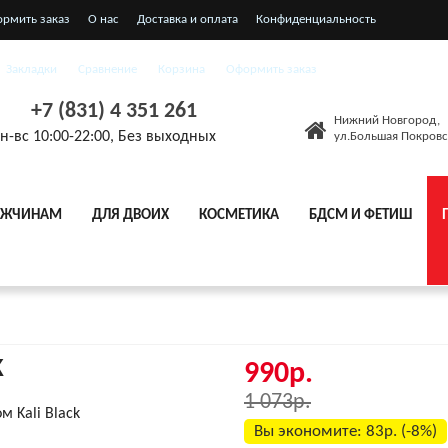
ормить заказ
О нас
Доставка и оплата
Конфиденциальность
я соглашения
Закладки
Сравнение
Корзина
Оформить заказ
+7 (831) 4 351 261
Нижний Новгород,
н-вс 10:00-22:00, Без выходных
ул.Большая Покровс
ЖЧИНАМ
ДЛЯ ДВОИХ
КОСМЕТИКА
БДСМ И ФЕТИШ
K
990р.
1 073р.
Вы экономите:
83р. (-8%)