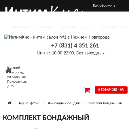
Как оформить
заказ
Мой аккаунт
Закладки
Сравнение
Корзина
Оформить заказ
О нас
Доставка и оплата
+7 (831) 4 351 261
Конфиденциальность
пн-вс 10:00-22:00, Без выходных
Условия
Нижний
Новгород,
соглашения
ул.Большая
Покровская,
д.75
0 ТОВАР(ОВ) - 0Р.
БДСМ, фетиш
Фиксация и бондаж
Комплект бондажный
КОМПЛЕКТ БОНДАЖНЫЙ