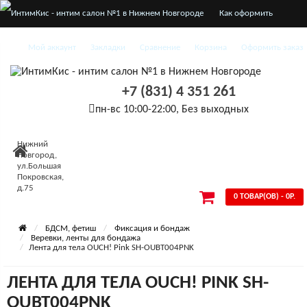
Как оформить
заказ
Мой аккаунт
Закладки
Сравнение
Корзина
Оформить заказ
О нас
+7 (831) 4 351 261
Доставка и оплата
пн-вс 10:00-22:00, Без выходных
Конфиденциальность
Нижний
Условия
Новгород,
ул.Большая
Покровская,
соглашения
д.75
0 ТОВАР(ОВ) - 0Р.
БДСМ, фетиш
Фиксация и бондаж
Веревки, ленты для бондажа
Лента для тела OUCH! Pink SH-OUBT004PNK
ЛЕНТА ДЛЯ ТЕЛА OUCH! PINK SH-
OUBT004PNK