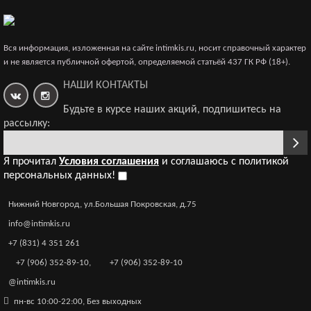
Силиконовая лента для бандажа розовая OUCH SH-
Вся информация, изложенная на сайте intimkis.ru, носит справочный характер
OU093PNK
и не является публичной офертой, определяемой статьёй 437 ГК РФ (18+).
4 298р.
НАШИ КОНТАКТЫ
Будьте в курсе наших акций, подпишитесь на
рассылку:
Я прочитал
Условия соглашения
и соглашаюсь с политикой
персональных данных!
Нижний Новгород, ул.Большая Покровская, д.75
info@intimkis.ru
+7 (831) 4 351 261
+7 (906) 352-89-10
,
+7 (906) 352-89-10
@intimkis.ru
пн-вс 10:00-22:00, Без выходных