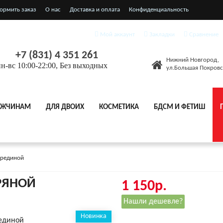
ормить заказ
О нас
Доставка и оплата
Конфиденциальность
я соглашения
Мой аккаунт
Закладки
Сравнение
+7 (831) 4 351 261
Нижний Новгород,
н-вс 10:00-22:00, Без выходных
ул.Большая Покровс
ЖЧИНАМ
ДЛЯ ДВОИХ
КОСМЕТИКА
БДСМ И ФЕТИШ
ерединой
РЯНОЙ
1 150р.
Нашли дешевле?
Новинка