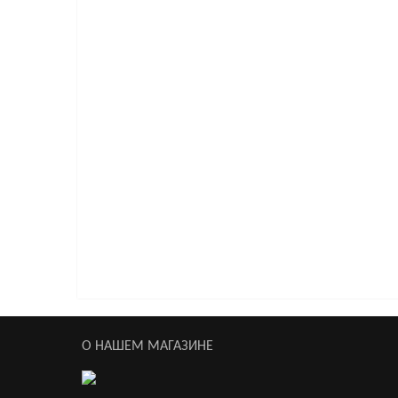
Наручники меховые черные
2 020р.
Наручники из неопрена черные
2 950р.
Наручники Sitabella чёрные
5 063р.
О НАШЕМ МАГАЗИНЕ
Наручники Sitabella чёрные