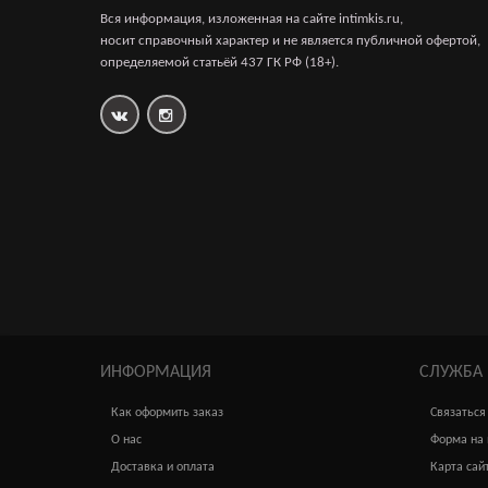
3 960р.
Вся информация, изложенная на сайте intimkis.ru,
носит справочный характер и не является публичной офертой,
определяемой статьёй 437 ГК РФ (18+).
Наручники Sitabella чёрные
3 940р.
ИНФОРМАЦИЯ
СЛУЖБА
Как оформить заказ
Связаться
О нас
Форма на 
Доставка и оплата
Карта сай