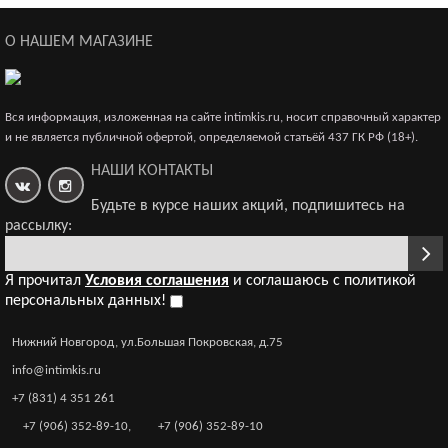
Эротические трусики-пояс Erolanta Lingerie Collection с
кружевными вставками, черные (42-44)
О НАШЕМ МАГАЗИНЕ
1 850р.
Вся информация, изложенная на сайте intimkis.ru, носит справочный характер
и не является публичной офертой, определяемой статьёй 437 ГК РФ (18+).
Эротические трусики-пояс Erolanta Lingerie Collection c
НАШИ КОНТАКТЫ
высокой посадкой, черные (42-44)
1 690р.
Будьте в курсе наших акций, подпишитесь на
рассылку:
Я прочитал
Условия соглашения
и соглашаюсь с политикой
персональных данных!
Эротические трусики Erolanta Lingerie Collection
кружевные белые (50-52)
Нижний Новгород, ул.Большая Покровская, д.75
1 384р.
info@intimkis.ru
+7 (831) 4 351 261
+7 (906) 352-89-10
,
+7 (906) 352-89-10