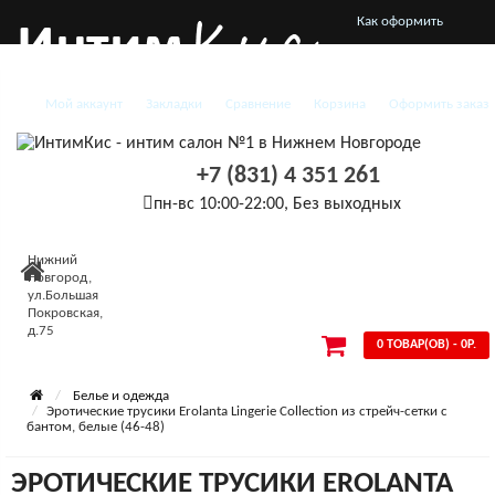
Как оформить
заказ
Мой аккаунт
Закладки
Сравнение
Корзина
Оформить заказ
О нас
Доставка и оплата
+7 (831) 4 351 261
Конфиденциальность
пн-вс 10:00-22:00, Без выходных
Условия
Нижний
Новгород,
соглашения
ул.Большая
Покровская,
д.75
0 ТОВАР(ОВ) - 0Р.
Белье и одежда
Эротические трусики Erolanta Lingerie Collection из стрейч-сетки с
бантом, белые (46-48)
ЭРОТИЧЕСКИЕ ТРУСИКИ EROLANTA