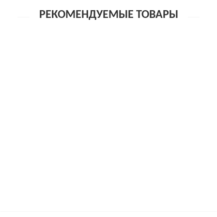
РЕКОМЕНДУЕМЫЕ ТОВАРЫ
Эротические трусики-пояс Erolanta Lingerie Collection с
кружевными вставками, белые (50-52)
2 800р.
Эротические трусики-пояс Erolanta Lingerie Collection с
кружевными вставками, белые (42-44)
1 700р.