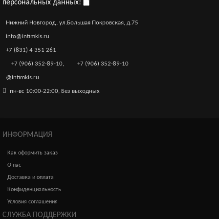
персональных данных!
Комплект Erolanta Lingerie Collection: пояс для чулок и
стринги кружевные, черные (46-48)
Нижний Новгород, ул.Большая Покровская, д.75
2 100р.
info@intimkis.ru
+7 (831) 4 351 261
+7 (906) 352-89-10
,
+7 (906) 352-89-10
@intimkis.ru
пн-вс 10:00-22:00, Без выходных
ИНФОРМАЦИЯ
Как оформить заказ
О нас
Доставка и оплата
Конфиденциальность
Условия соглашения
СЛУЖБА ПОДДЕРЖКИ