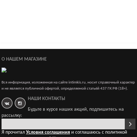
Эротический комплект Erolanta Lingerie Collection: пояс
для чулок и трусики кружевные, черные (50-52
2 300р.
Эротический комплект Erolanta Lingerie Collection: пояс
для чулок и трусики кружевные, красные (50-5
О НАШЕМ МАГАЗИНЕ
1 900р.
Вся информация, изложенная на сайте intimkis.ru, носит справочный характер
и не является публичной офертой, определяемой статьёй 437 ГК РФ (18+).
Эротический комплект Erolanta Lingerie Collection: пояс
НАШИ КОНТАКТЫ
для чулок и трусики кружевные, красные (46-4
1 900р.
Будьте в курсе наших акций, подпишитесь на
рассылку:
Я прочитал
Условия соглашения
и соглашаюсь с политикой