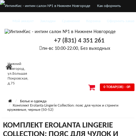
Как оформить
заказ
Мой аккаунт
Закладки
Сравнение
Корзина
Оформить заказ
О нас
+7 (831) 4 351 261
Доставка и оплата
пн-вс 10:00-22:00, Без выходных
Конфиденциальность
Нижний
Условия
Новгород,
ул.Большая
Покровская,
соглашения
д.75
0 ТОВАР(ОВ) - 0Р.
Белье и одежда
Комплект Erolanta Lingerie Collection: пояс для чулок и стринги
кружевные, черные (50-52)
КОМПЛЕКТ EROLANTA LINGERIE
COLLECTION: ПОЯС ДЛЯ ЧУЛОК И