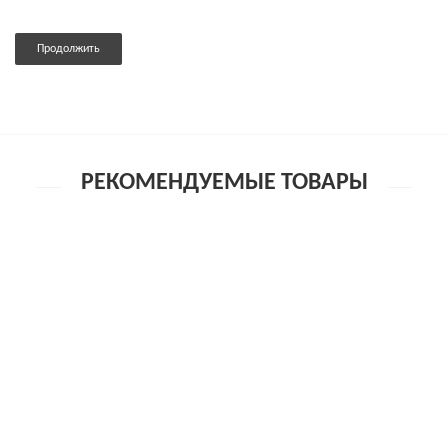
Продолжить
РЕКОМЕНДУЕМЫЕ ТОВАРЫ
Эротический комплект Erolanta Lingerie Collection: пояс
для чулок и трусики кружевные, белые (46-48)
1 600р.