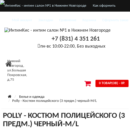
Как оформить
заказ
Мой аккаунт
Закладки
Сравнение
Корзина
Оформить заказ
О нас
+7 (831) 4 351 261
Доставка и оплата
пн-вс 10:00-22:00, Без выходных
Конфиденциальность
Нижний
Условия
Новгород,
ул.Большая
Покровская,
соглашения
д.75
0 ТОВАР(ОВ) - 0Р.
Белье и одежда
Polly - Костюм полицейского (3 предм.) черный-M/L
POLLY - КОСТЮМ ПОЛИЦЕЙСКОГО (3
ПРЕДМ.) ЧЕРНЫЙ-M/L