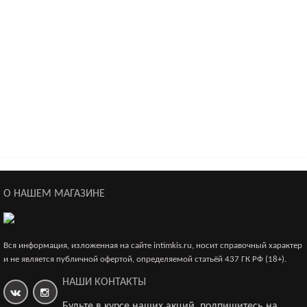
Polly - Костюм полицейского (3 предм.) черный-S/M
О НАШЕМ МАГАЗИНЕ
4 313р.
Вся информация, изложенная на сайте intimkis.ru, носит справочный характер
и не является публичной офертой, определяемой статьёй 437 ГК РФ (18+).
НАШИ КОНТАКТЫ
Будьте в курсе наших акций, подпишитесь на