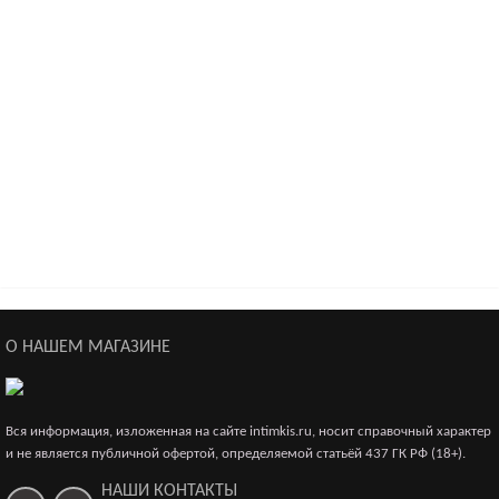
кружевными вставками, белые (50-52)
2 800р.
О НАШЕМ МАГАЗИНЕ
Эротические трусики-пояс Erolanta Lingerie Collection с
кружевными вставками, белые (42-44)
1 700р.
Вся информация, изложенная на сайте intimkis.ru, носит справочный характер
и не является публичной офертой, определяемой статьёй 437 ГК РФ (18+).
НАШИ КОНТАКТЫ