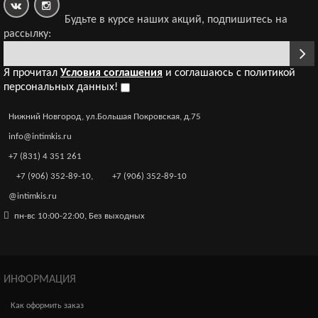
Будьте в курсе наших акций, подпишитесь на
Эротические трусики-пояс Erolanta Lingerie Collection с
рассылку:
кружевными вставками, черные (42-44)
1 850р.
Я прочитал
Условия соглашения
и соглашаюсь с политикой
персональных данных!
Нижний Новгород, ул.Большая Покровская, д.75
Эротические трусики-пояс Erolanta Lingerie Collection c
info@intimkis.ru
высокой посадкой, черные (42-44)
1 690р.
+7 (831) 4 351 261
+7 (906) 352-89-10
,
+7 (906) 352-89-10
@intimkis.ru
пн-вс 10:00-22:00, Без выходных
Эротические трусики Erolanta Lingerie Collection
кружевные белые (50-52)
1 384р.
ИНФОРМАЦИЯ
Как оформить заказ