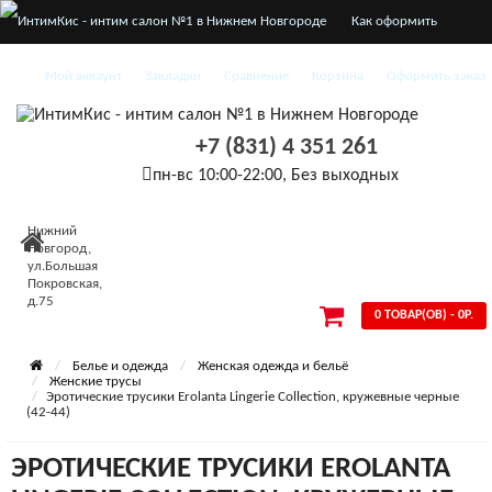
Как оформить
заказ
Мой аккаунт
Закладки
Сравнение
Корзина
Оформить заказ
О нас
+7 (831) 4 351 261
Доставка и оплата
пн-вс 10:00-22:00, Без выходных
Конфиденциальность
Нижний
Условия
Новгород,
ул.Большая
Покровская,
соглашения
д.75
0 ТОВАР(ОВ) - 0Р.
Белье и одежда
Женская одежда и бельё
Женские трусы
Эротические трусики Erolanta Lingerie Collection, кружевные черные
(42-44)
ЭРОТИЧЕСКИЕ ТРУСИКИ EROLANTA