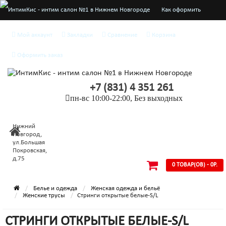
Как оформить
заказ
Мой аккаунт
Закладки
Сравнение
Корзина
О нас
Оформить заказ
Доставка и оплата
+7 (831) 4 351 261
Конфиденциальность
пн-вс 10:00-22:00, Без выходных
Условия
Нижний
соглашения
Новгород,
ул.Большая
Покровская,
д.75
0 ТОВАР(ОВ) - 0Р.
Белье и одежда
Женская одежда и бельё
Женские трусы
Стринги открытые белые-S/L
СТРИНГИ ОТКРЫТЫЕ БЕЛЫЕ-S/L