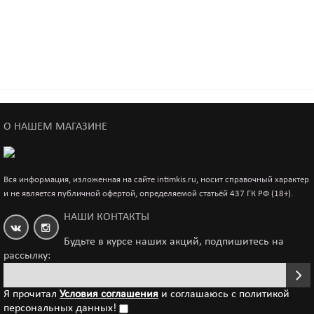
Стринги открытые черные-M/L
О НАШЕМ МАГАЗИНЕ
1 000р.
Вся информация, изложенная на сайте intimkis.ru, носит справочный характер
и не является публичной офертой, определяемой статьёй 437 ГК РФ (18+).
Стринги SoftLine Collection открытые красные-S/M
НАШИ КОНТАКТЫ
Будьте в курсе наших акций, подпишитесь на
1 000р.
рассылку:
Я прочитал
Условия соглашения
и соглашаюсь с политикой
Стринги SoftLine Collection открытые красные-M/L
персональных данных!