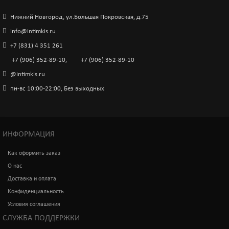
1 000р.
Нижний Новгород, ул.Большая Покровская, д.75
info@intimkis.ru
+7 (831) 4 351 261
Стринги медсестры открытые бело-красные-S/M
+7 (906) 352-89-10
,
+7 (906) 352-89-10
@intimkis.ru
950р.
пн-вс 10:00-22:00, Без выходных
ИНФОРМАЦИЯ
Как оформить заказ
О нас
Доставка и оплата
Конфиденциальность
Условия соглашения
СЛУЖБА ПОДДЕРЖКИ