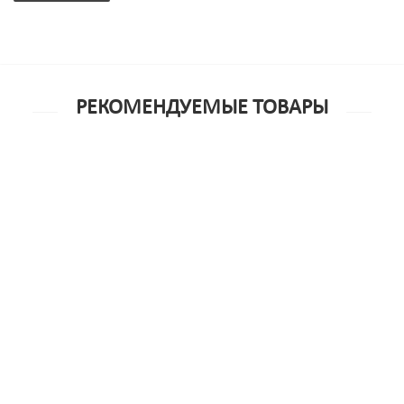
РЕКОМЕНДУЕМЫЕ ТОВАРЫ
Интимный мужской крем Дракон Sensitive 60 мл
5 990р.
Интимный мужской крем «Мужество Дракона», 60 мл
2 975р.