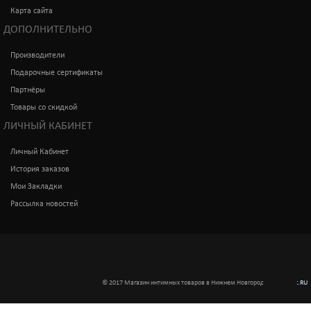
Карта сайта
ДОПОЛНИТЕЛЬНО
Производители
Подарочные сертификаты
Партнёры
Товары со скидкой
ЛИЧНЫЙ КАБИНЕТ
Личный Кабинет
История заказов
Мои Закладки
Рассылка новостей
© 2017 Магазин интимных товаров в Нижнем Новгороде
Интимкис.RU