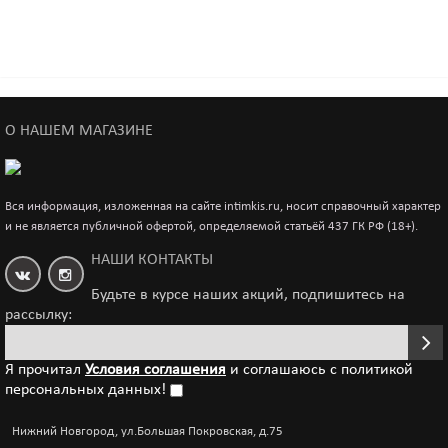
Интимный ухаживающий крем для анальной зоны
Релакс 50 мл. 77208
2 355р.
О НАШЕМ МАГАЗИНЕ
Интимный крем ''МИЛАН ЭРО МАРАФОН ИП-КРЕМ''
Вся информация, изложенная на сайте intimkis.ru, носит справочный характер
(''MILAN ERO MARATHON EP-CREME'')
и не является публичной офертой, определяемой статьёй 437 ГК РФ (18+).
1 711р.
НАШИ КОНТАКТЫ
Будьте в курсе наших акций, подпишитесь на
рассылку:
Я прочитал
Условия соглашения
и соглашаюсь с политикой
персональных данных!
Нижний Новгород, ул.Большая Покровская, д.75