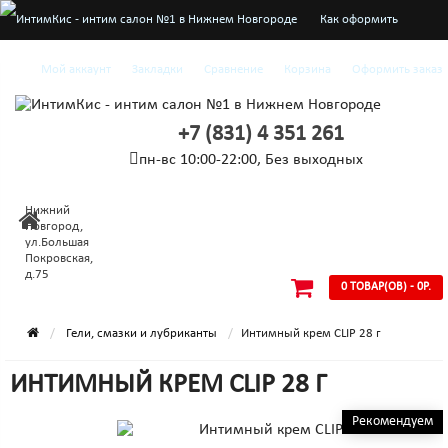
Как оформить
заказ
Мой аккаунт
Закладки
Сравнение
Корзина
Оформить заказ
О нас
+7 (831) 4 351 261
Доставка и оплата
пн-вс 10:00-22:00, Без выходных
Конфиденциальность
Нижний
Условия
Новгород,
ул.Большая
Покровская,
соглашения
д.75
0 ТОВАР(ОВ) - 0Р.
Гели, смазки и лубриканты
Интимный крем CLIP 28 г
ИНТИМНЫЙ КРЕМ CLIP 28 Г
Рекомендуем