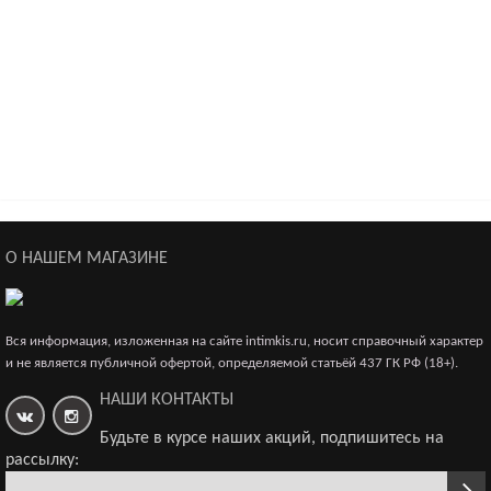
Гель-любрикант «О'Кей для двоих», 50 г
680р.
Рекомендуем
О НАШЕМ МАГАЗИНЕ
Любрикант COSMO VIBRO для женщин, 25 г
610р.
Вся информация, изложенная на сайте intimkis.ru, носит справочный характер
и не является публичной офертой, определяемой статьёй 437 ГК РФ (18+).
НАШИ КОНТАКТЫ
Будьте в курсе наших акций, подпишитесь на
рассылку:
Гель-любрикант «О'Кей для двоих» на водной основе,