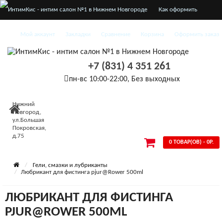
Как оформить
заказ
Мой аккаунт
Закладки
Сравнение
Корзина
Оформить заказ
О нас
+7 (831) 4 351 261
Доставка и оплата
пн-вс 10:00-22:00, Без выходных
Конфиденциальность
Нижний
Условия
Новгород,
ул.Большая
Покровская,
соглашения
д.75
0 ТОВАР(ОВ) - 0Р.
Гели, смазки и лубриканты
Любрикант для фистинга pjur@Rower 500ml
ЛЮБРИКАНТ ДЛЯ ФИСТИНГА
PJUR@ROWER 500ML