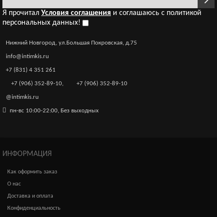
15 г, (5 ШТ УПАКОВКА)
Я прочитал
Условия соглашения
и соглашаюсь с политикой
350р.
персональных данных!
Нижний Новгород, ул.Большая Покровская, д.75
info@intimkis.ru
+7 (831) 4 351 261
Гель-любрикант Ты и Я MiniMini для женщин с
+7 (906) 352-89-10
,
+7 (906) 352-89-10
эффектом «узкий вход», 50 г
1 340р.
@intimkis.ru
пн-вс 10:00-22:00, Без выходных
ИНФОРМАЦИЯ
Как оформить заказ
О нас
Доставка и оплата
Конфиденциальность