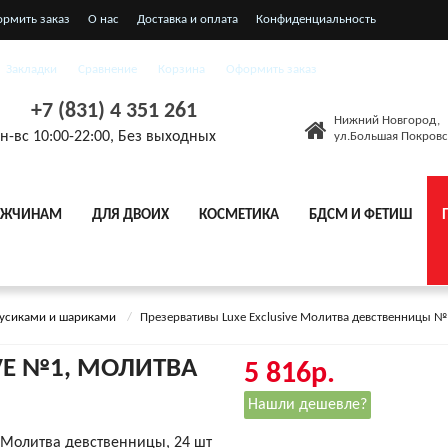
ормить заказ
О нас
Доставка и оплата
Конфиденциальность
я соглашения
Закладки
Сравнение
Корзина
Оформить заказ
+7 (831) 4 351 261
Нижний Новгород,
н-вс 10:00-22:00, Без выходных
ул.Большая Покровс
ЖЧИНАМ
ДЛЯ ДВОИХ
КОСМЕТИКА
БДСМ И ФЕТИШ
 усиками и шариками
Презервативы Luxe Exclusive Молитва девственницы №
IVE №1, МОЛИТВА
5 816р.
Нашли дешевле?