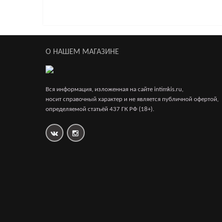
Презервативы Luxe Maxima Гавайский Кактус №1
О НАШЕМ МАГАЗИНЕ
6 194р.
Вся информация, изложенная на сайте intimkis.ru,
носит справочный характер и не является публичной офертой,
определяемой статьёй 437 ГК РФ (18+).
Презервативы Luxe Maxima Аризонский Бульдог 
6 194р.
Презервативы Luxe Exclusive Чертов хвост №1, 24
5 816р.