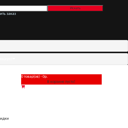
ить заказ
ккаунт
0 товар(ов) - 0р.
В корзине пусто!
кидки