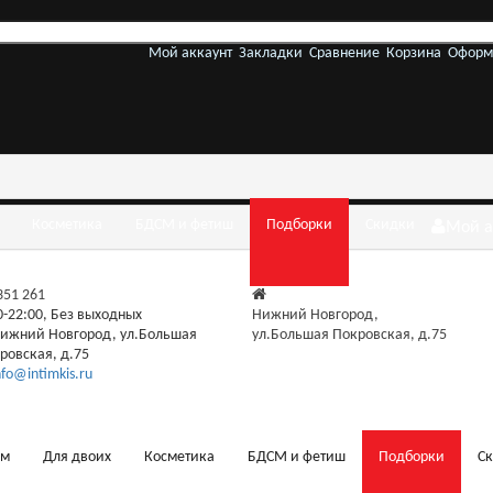
Мой аккаунт
Закладки
Сравнение
Корзина
Оформ
Косметика
БДСМ и фетиш
Подборки
Скидки
Мой а
 351 261
0-22:00, Без выходных
Нижний Новгород,
ижний Новгород, ул.Большая
ул.Большая Покровская, д.75
ровская, д.75
nfo@intimkis.ru
ам
Для двоих
Косметика
БДСМ и фетиш
Подборки
С