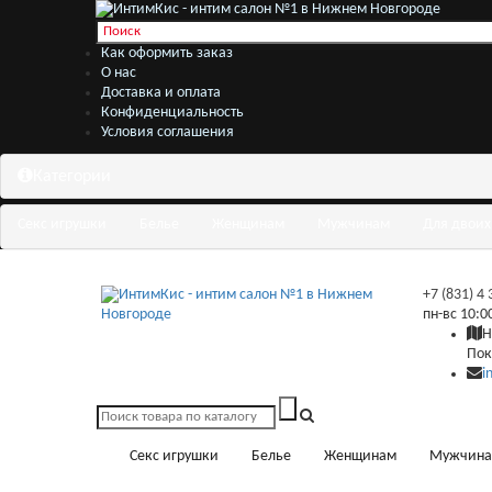
Как оформить заказ
О нас
Доставка и оплата
Конфиденциальность
Условия соглашения
Категории
Секс игрушки
Белье
Женщинам
Мужчинам
Для двоих
+7 (831) 4
пн-вс 10:0
Н
Пок
i
Секс игрушки
Белье
Женщинам
Мужчин