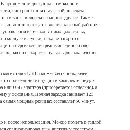
. В приложении доступны возможности
янии, синхронизация с музыкой, передача
точки мира, видео чат и многое другое. Также
ьт дистанционного управления, который работает
ля управления игрушкой с помощью пульта,
на корпусе игрушки, пока не загорится
рации и переключения режимов единоразово
расположена на корпусе пульта. Для выключения
ез магнитный USB и может быть подключен
росто подсоедините идущий в комплекте шнур к
 или USB-адаптера (приобретается отдельно), а
му у основания. Полная зарядка занимает 120
на самых мощных режимах составляет 60 минут.
о и после использования. Можно помыть в теплой
ться специализированным чистящим средством.