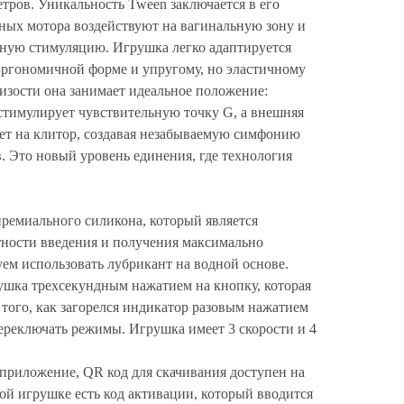
етров. Уникальность Tween заключается в его
ных мотора воздействуют на вагинальную зону и
нную стимуляцию. Игрушка легко адаптируется
эргономичной форме и упругому, но эластичному
изости она занимает идеальное положение:
стимулирует чувствительную точку G, а внешняя
ует на клитор, создавая незабываемую симфонию
 Это новый уровень единения, где технология
ремиального силикона, который является
ности введения и получения максимально
м использовать лубрикант на водной основе.
ушка трехсекундным нажатием на кнопку, которая
 того, как загорелся индикатор разовым нажатием
реключать режимы. Игрушка имеет 3 скорости и 4
приложение, QR код для скачивания доступен на
ой игрушке есть код активации, который вводится