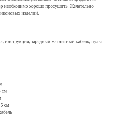
р необходимо хорошо просушить. Желательно
ликоновых изделий.
а, инструкция, зарядный магнитный кабель, пульт
а
см
8 см
м
,5 см
кабель