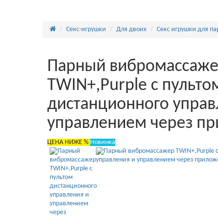
Секс-игрушки
Для двоих
Секс игрушки для па
Парный вибромассаж
TWIN+,Purple с пульто
дистанционного управ
управлением через п
ЦЕНА НИЖЕ %
Новинка