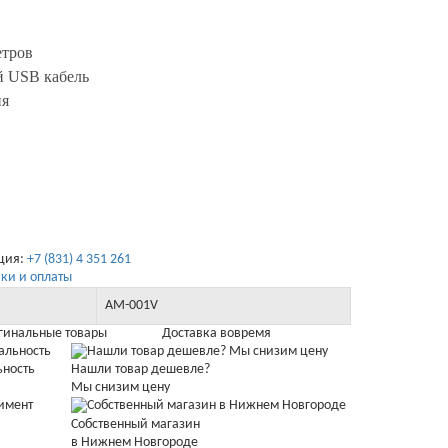
етров
й USB кабель
ия
ация:
+7 (831) 4 351 261
ки и оплаты
AM-001V
гинальные товары
Доставка вовремя
ьность
Нашли товар дешевле?
Мы снизим цену
Собственный магазин
в Нижнем Новгороде