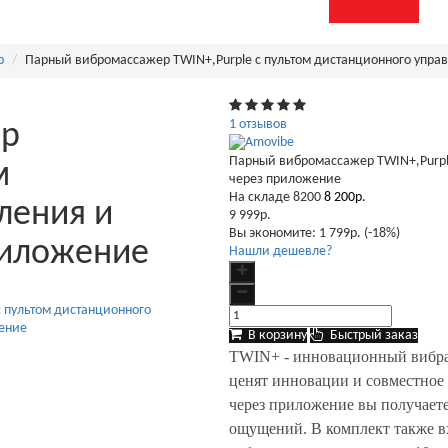
р
Парный вибромассажер TWIN+,Purple с пультом дистанционного упра
1 отзывов
ер
Парный вибромассажер TWIN+,Purpl
м
через приложение
На складе
8200
8 200р.
ления и
9 999р.
Вы экономите:
1 799р. (-18%)
риложение
Нашли дешевле?
В корзину
Быстрый заказ
TWIN+ - инновационный вибрат
ценят инновации и совместное
через приложение вы получает
ощущений. В комплект также в