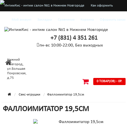
Как оформить
заказ
Мой аккаунт
Закладки
Сравнение
Корзина
Оформить заказ
О нас
+7 (831) 4 351 261
Доставка и оплата
пн-вс 10:00-22:00, Без выходных
Конфиденциальность
Нижний
Условия
Новгород,
ул.Большая
Покровская,
соглашения
д.75
0 ТОВАР(ОВ) - 0Р.
Секс-игрушки
Фаллоимитатор 19,5см
ФАЛЛОИМИТАТОР 19,5СМ