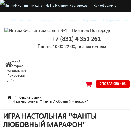
Как оформить
заказ
Мой аккаунт
Закладки
Сравнение
Корзина
Оформить заказ
О нас
+7 (831) 4 351 261
Доставка и оплата
пн-вс 10:00-22:00, Без выходных
Конфиденциальность
Нижний
Условия
Новгород,
ул.Большая
Покровская,
соглашения
д.75
0 ТОВАР(ОВ) - 0Р.
Секс-игрушки
Игра настольная ''Фанты Любовный марафон''
ИГРА НАСТОЛЬНАЯ ''ФАНТЫ
ЛЮБОВНЫЙ МАРАФОН''