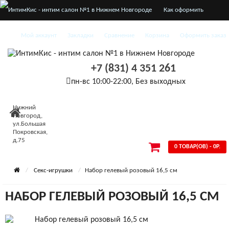
Как оформить
заказ
Мой аккаунт
Закладки
Сравнение
Корзина
Оформить заказ
О нас
+7 (831) 4 351 261
Доставка и оплата
пн-вс 10:00-22:00, Без выходных
Конфиденциальность
Нижний
Условия
Новгород,
ул.Большая
Покровская,
соглашения
д.75
0 ТОВАР(ОВ) - 0Р.
Секс-игрушки
Набор гелевый розовый 16,5 см
НАБОР ГЕЛЕВЫЙ РОЗОВЫЙ 16,5 СМ