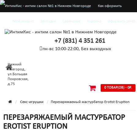
Как оформить
заказ
Мой аккаунт
Закладки
Сравнение
Корзина
Оформить заказ
О нас
+7 (831) 4 351 261
Доставка и оплата
пн-вс 10:00-22:00, Без выходных
Конфиденциальность
Нижний
Условия
Новгород,
ул.Большая
Покровская,
соглашения
д.75
0 ТОВАР(ОВ) - 0Р.
Секс-игрушки
Перезаряжаемый мастурбатор Erotist Eruption
ПЕРЕЗАРЯЖАЕМЫЙ МАСТУРБАТОР
EROTIST ERUPTION