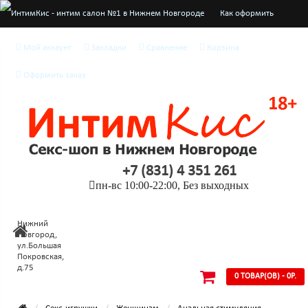
Как оформить
заказ
Мой аккаунт
Закладки
Сравнение
Корзина
О нас
Оформить заказ
Доставка и оплата
Конфиденциальность
Условия
+7 (831) 4 351 261
соглашения
пн-вс 10:00-22:00, Без выходных
Нижний
Новгород,
ул.Большая
Покровская,
д.75
0 ТОВАР(ОВ) - 0Р.