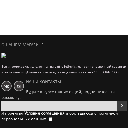
Анальный фаллоимитатор A-Toys Rocus, силикон,
черный, 15 см
1 460р.
Анальный фаллоимитатор POPO Pleasure by TOYFA
О НАШЕМ МАГАЗИНЕ
Serpens с изгибом M, силикон, черный, 16,5 см
2 220р.
Вся информация, изложенная на сайте intimkis.ru, носит справочный характер
и не является публичной офертой, определяемой статьёй 437 ГК РФ (18+).
Анальный фаллоимитатор, A-toys, 14см, черная
НАШИ КОНТАКТЫ
2 050р.
Будьте в курсе наших акций, подпишитесь на
рассылку:
Я прочитал
Условия соглашения
и соглашаюсь с политикой
персональных данных!