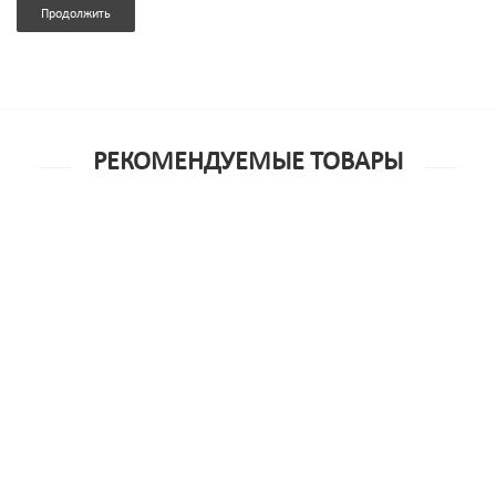
Продолжить
РЕКОМЕНДУЕМЫЕ ТОВАРЫ
Анальный фаллоимитатор Sexus Glass, стеклянный, 13
см
2 418р.