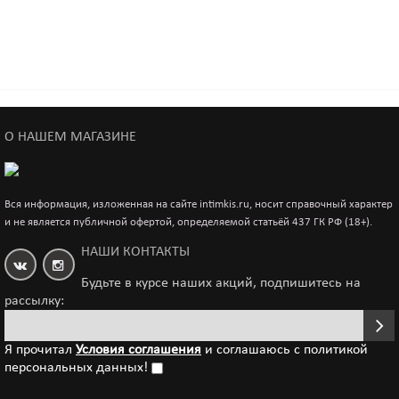
О НАШЕМ МАГАЗИНЕ
Фаллоимитатор Fun Factory THE BOSS чёрный
6 500р.
Вся информация, изложенная на сайте intimkis.ru, носит справочный характер
и не является публичной офертой, определяемой статьёй 437 ГК РФ (18+).
НАШИ КОНТАКТЫ
Фаллоимитатор Fun Factory THE BOSS, розовый
Будьте в курсе наших акций, подпишитесь на
рассылку:
6 500р.
Я прочитал
Условия соглашения
и соглашаюсь с политикой
персональных данных!