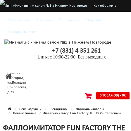
Как оформить
заказ
Мой аккаунт
Закладки
Сравнение
Корзина
О нас
Оформить заказ
Доставка и оплата
+7 (831) 4 351 261
Конфиденциальность
пн-вс 10:00-22:00, Без выходных
Условия
Нижний
соглашения
Новгород,
ул.Большая
Покровская,
д.75
0 ТОВАР(ОВ) - 0Р.
Секс-игрушки
Женщинам
Фаллоимитаторы
Реалистичные
Фаллоимитатор Fun Factory THE BOSS телесный
ФАЛЛОИМИТАТОР FUN FACTORY THE