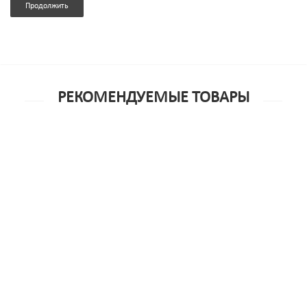
Продолжить
РЕКОМЕНДУЕМЫЕ ТОВАРЫ
Антибактериальное средство Waname Toy Cleaner для
игрушек, 150 мл
886р.