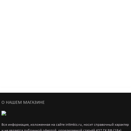
Фаллоимитатор на присоске телесный, 18 см
Новинка
3 670р.
Фаллоимитатор на присоске телесный, 16 см
2 700р.
Фаллоимитатор RealStick #217 телесный 19 см
1 737р.
О НАШЕМ МАГАЗИНЕ
Фаллоимитатор RealStick #201 телесный 19 см
1 737р.
Вся информация, изложенная на сайте intimkis.ru, носит справочный характер
и не является публичной офертой, определяемой статьёй 437 ГК РФ (18+).