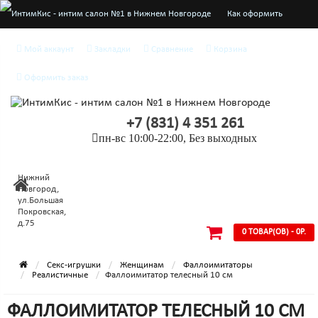
Как оформить
заказ
Мой аккаунт
Закладки
Сравнение
Корзина
О нас
Оформить заказ
Доставка и оплата
+7 (831) 4 351 261
Конфиденциальность
пн-вс 10:00-22:00, Без выходных
Условия
Нижний
соглашения
Новгород,
ул.Большая
Покровская,
д.75
0 ТОВАР(ОВ) - 0Р.
Секс-игрушки
Женщинам
Фаллоимитаторы
Реалистичные
Фаллоимитатор телесный 10 см
ФАЛЛОИМИТАТОР ТЕЛЕСНЫЙ 10 СМ