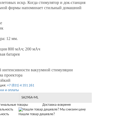
летовых искр. Когда стимулятор и док-станция
льной формы напоминает стильный домашний
ie
ик
ра: 12 мм.
нция 800 мАч; 200 мАч
ая батарея
й интенсивности вакуумной стимуляции
ма проектора
тойкий
ация:
+7 (831) 4 351 261
ки и оплаты
SA296A-ML
гинальные товары
Доставка вовремя
ьность
Нашли товар дешевле?