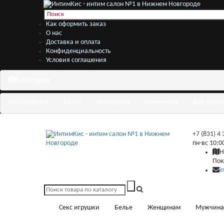
Как оформить заказ
О нас
Доставка и оплата
Конфиденциальность
Условия соглашения
Категории
Секс игрушки
Белье
Женщинам
Мужчинам
Для двоих
+7 (831) 4
пн-вс 10:0
Н
Пок
i
Секс игрушки
Белье
Женщинам
Мужчин