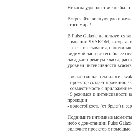
Никогда удовольствие не было 
Встречайте волнующую и желан
этого мира!
В Pulse Galaxie используется з
компании SVAKOM, которая тол
эффект всасывания, напоминающ
видимой части до его более гл
насадкой премиум-класса, расп
уровней интенсивности всасыв
- эксклюзивная технология svak
- проектор создает проекцию зв
- совместимость с приложение
- 5 режимов и интенсивности 
проекции
- водостойкость (от брызг) и зар
Поднимите интимные моменты 
небо с док-станции Pulse Galax
включите проектор с помощью 