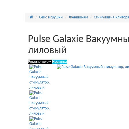
Секс-игрушки
Женщинам
Стимуляция клитор
Pulse Galaxie Вакуумн
лиловый
Рекомендуем
Новинка