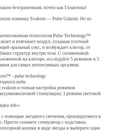
таким безграничным, почти как Галактика!
ную новинку Svakom — Pulse Galaxie. Не из
апатентованная технология Pulse Technology™
кает и втягивает воздух, создавая плотный
ий оральный секс, и возбуждает клитор, от
убоких структур внутри тела. С силиконовой
оложенной на клиторе, исследуйте 5 режимов и 5
ания для самых интенсивных оргазмов.
om™ - pulse technology
ездного неба
м svakom и тонкая настройка режимов
вакуумноволновой стимуляции; 3 режима световой
ядка usb-c
с помощью звездного свечения, проецируемого в
ie. Просто снимите стимулятор с подставки,
сенсорной конпки в виде звезды и выберите один