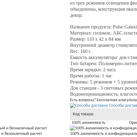
из трех режимов освещения фио
объединены, конструкция ова
декор.
Название продукта: Pulse Galax
Материал: силикон, АБС-пласт
Размер: 110 x 42 x 84 мм
Внутренний диаметр стимулято
Вес: 160 г.
Емкость аккумулятора: док-ста
Тип батареи: Полимерно-литиев
Время зарядки: 2 часа
Время работы: 1 час
Режимы: 5 режимов + 5 уровне
Док станция - 3 световых режи
Водонепроницаемость: влагос
Есть вопросы? Бесплатная консульт
Способы достав
Код товара:
100% анонимность
Ори
 и безналичный расчет
100% анонимность и конфиденциал