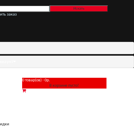
ить заказ
ккаунт
0 товар(ов) - 0р.
В корзине пусто!
кидки