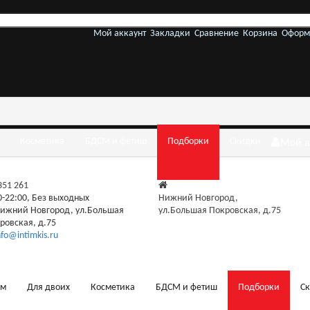
Мой аккаунт
Закладки
Сравнение
Корзина
Оформ
Косметика
БДСМ и фетиш
Подборки
Скидки
Мой а
 351 261
0-22:00, Без выходных
Нижний Новгород,
ижний Новгород, ул.Большая
ул.Большая Покровская, д.75
ровская, д.75
nfo@intimkis.ru
ам
Для двоих
Косметика
БДСМ и фетиш
Подборки
С