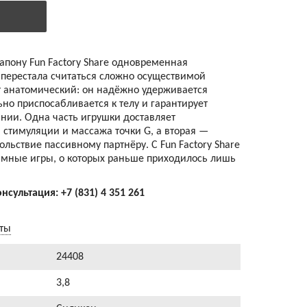
апону Fun Factory Share одновременная
 перестала считаться сложно осуществимой
от анатомический: он надёжно удерживается
о приспосабливается к телу и гарантирует
нии. Одна часть игрушки доставляет
 стимуляции и массажа точки G, а вторая —
ольствие пассивному партнёру. С Fun Factory Share
имные игры, о которых раньше приходилось лишь
онсультация:
+7 (831) 4 351 261
аты
24408
3,8