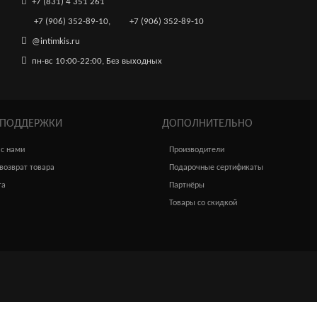
+7 (831) 4 351 261
+7 (906) 352-89-10
,
+7 (906) 352-89-10
@intimkis.ru
пн-вс 10:00-22:00, Без выходных
 ПОДДЕРЖКИ
ДОПОЛНИТЕЛЬНО
 с нами
Производители
возврат товара
Подарочные сертификаты
та
Партнёры
Товары со скидкой