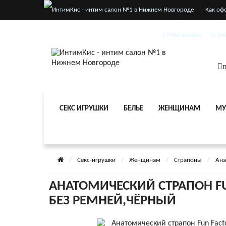
Как оф
Услови
Мой аккаунт
За
п
СЕКС ИГРУШКИ
БЕЛЬЕ
ЖЕНЩИНАМ
МУ
Секс-игрушки
Женщинам
Страпоны
Ана
АНАТОМИЧЕСКИЙ СТРАПОН FU
БЕЗ РЕМНЕЙ,ЧЁРНЫЙ