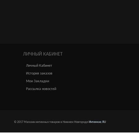
ЛИЧНЫЙ КАБИНЕТ
Личный Кабинет
История заказов
Мои Закладки
Рассылка новостей
© 2017 Магазин интимных товаров в Нижнем Новгороде
Интимкис.RU