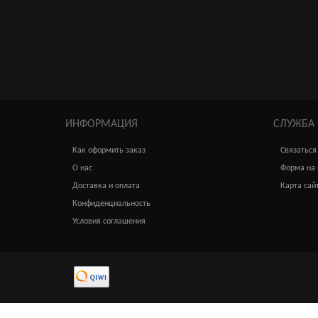
Безремневой анатомический страпон
7 880р.
ИНФОРМАЦИЯ
СЛУЖБА
Как оформить заказ
Связаться
О нас
Форма на 
Доставка и оплата
Карта сай
Конфиденциальность
Условия соглашения