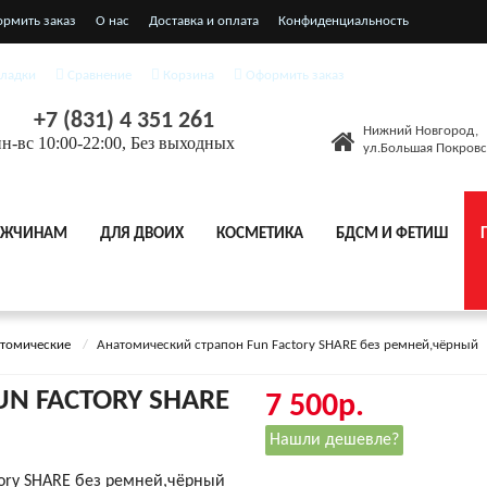
ормить заказ
О нас
Доставка и оплата
Конфиденциальность
я соглашения
кладки
Сравнение
Корзина
Оформить заказ
+7 (831) 4 351 261
Нижний Новгород,
н-вс 10:00-22:00, Без выходных
ул.Большая Покровс
ЖЧИНАМ
ДЛЯ ДВОИХ
КОСМЕТИКА
БДСМ И ФЕТИШ
томические
Анатомический страпон Fun Factory SHARE без ремней,чёрный
N FACTORY SHARE
7 500р.
Нашли дешевле?