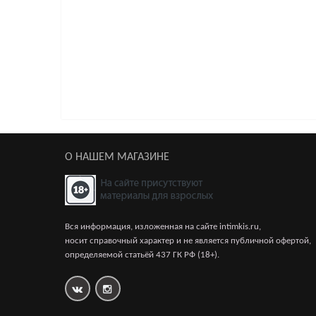
Анатомический страпон Fun Factory SHAREVIBE с
9 500р.
О НАШЕМ МАГАЗИНЕ
Анатомический страпон Fun Factory SHARE без 
7 500р.
Вся информация, изложенная на сайте intimkis.ru,
носит справочный характер и не является публичной офертой,
определяемой статьёй 437 ГК РФ (18+).
Безремневой анатомический страпон с пультом 
8 990р.