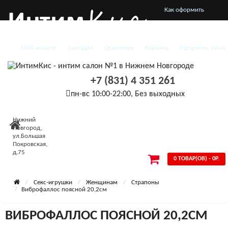
Как оформить
заказ
Мой аккаунт
Закладки
Сравнение
Корзина
Оформить заказ
О нас
Доставка и оплата
+7 (831) 4 351 261
Конфиденциальность
пн-вс 10:00-22:00, Без выходных
Условия
Нижний
Новгород,
соглашения
ул.Большая
Покровская,
д.75
0 ТОВАР(ОВ) - 0Р.
Секс-игрушки
Женщинам
Страпоны
Виброфаллос поясной 20,2см
ВИБРОФАЛЛОС ПОЯСНОЙ 20,2СМ