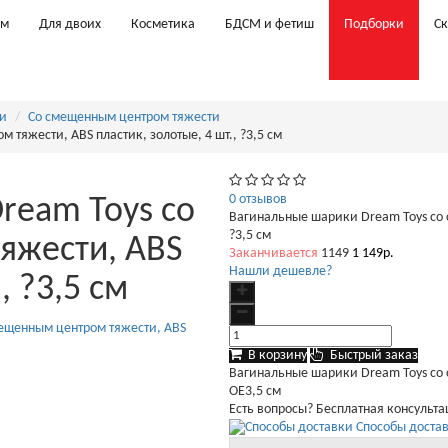
ам
Для двоих
Косметика
БДСМ и фетиш
Подборки
С
и
Со смещенным центром тяжести
тяжести, ABS пластик, золотые, 4 шт., ?3,5 см
0 отзывов
ream Toys со
Вагинальные шарики Dream Toys со с
?3,5 см
яжести, ABS
Заканчивается
1149
1 149р.
Нашли дешевле?
, ?3,5 см
В корзину
Быстрый заказ
Вагинальные шарики Dream Toys со с
OE3,5 см
Есть вопросы? Бесплатная консульт
Способы достав