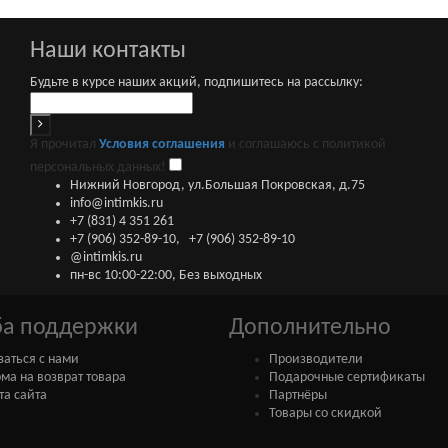
Наши контакты
Будьте в курсе наших акций, подпишитесь на рассылку:
Я прочитал
Условия соглашения
и соглашаюсь с политикой
персональных данных!
Нижний Новгород, ул.Большая Покровская, д.75
info@intimkis.ru
+7 (831) 4 351 261
+7 (906) 352-89-10
,
+7 (906) 352-89-10
@intimkis.ru
пн-вс 10:00-22:00, Без выходных
а поддержки
Дополнительно
заться с нами
Производители
ма на возврат товара
Подарочные сертификаты
та сайта
Партнёры
Товары со скидкой