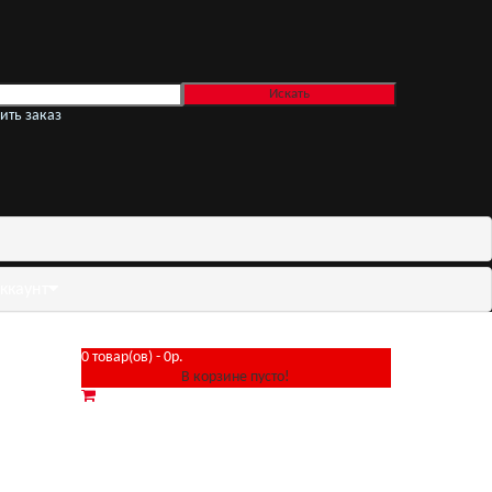
ить заказ
ккаунт
0 товар(ов) - 0р.
В корзине пусто!