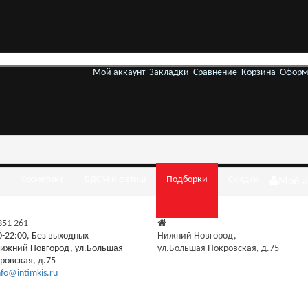
Мой аккаунт
Закладки
Сравнение
Корзина
Оформ
Косметика
БДСМ и фетиш
Подборки
Скидки
Мой а
 351 261
0-22:00, Без выходных
Нижний Новгород,
ижний Новгород, ул.Большая
ул.Большая Покровская, д.75
ровская, д.75
nfo@intimkis.ru