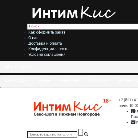
Как оформить заказ
О нас
Доставка и оплата
Конфиденциальность
Условия соглашения
Категории
Секс игрушки
Белье
Женщинам
Мужчинам
Для двоих
+7 (831) 4
пн-вс 10:0
Н
Пок
i