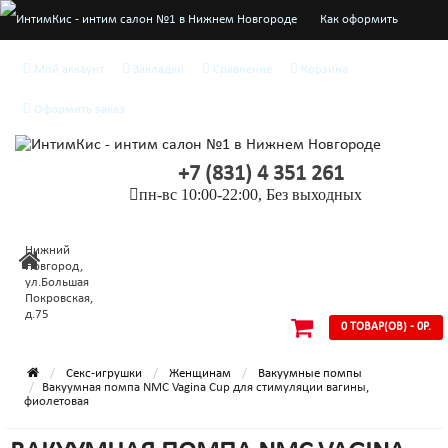
Как оформить
заказ
Мой аккаунт
Закладки
Сравнение
Корзина
О нас
Оформить заказ
Доставка и оплата
+7 (831) 4 351 261
Конфиденциальность
пн-вс 10:00-22:00, Без выходных
Условия
Нижний
соглашения
Новгород,
ул.Большая
Покровская,
д.75
0 ТОВАР(ОВ) - 0Р.
Секс-игрушки
Женщинам
Вакуумные помпы
Вакуумная помпа NMC Vagina Cup для стимуляции вагины,
фиолетовая