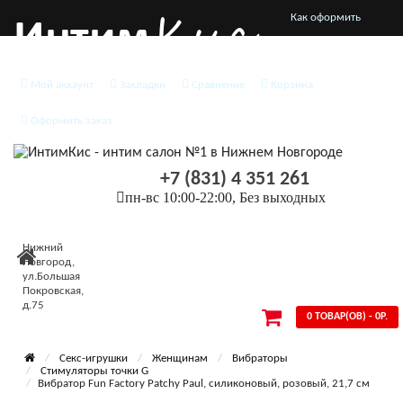
Как оформить
заказ
Мой аккаунт
Закладки
Сравнение
Корзина
О нас
Оформить заказ
Доставка и оплата
Конфиденциальность
+7 (831) 4 351 261
пн-вс 10:00-22:00, Без выходных
Условия
соглашения
Нижний
Новгород,
ул.Большая
Покровская,
д.75
0 ТОВАР(ОВ) - 0Р.
Секс-игрушки
Женщинам
Вибраторы
Стимуляторы точки G
Вибратор Fun Factory Patchy Pаul, силиконовый, розовый, 21,7 см