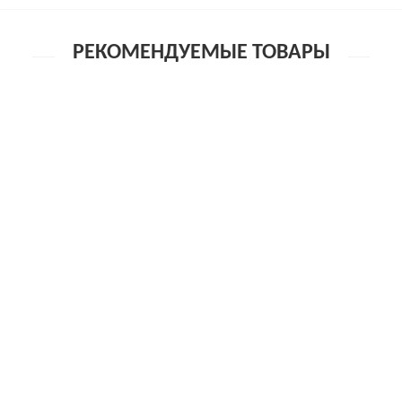
РЕКОМЕНДУЕМЫЕ ТОВАРЫ
Бесплатная доставка
Рекомендуем
Вибратор Fun Factory MR BOSS BATTERY+, ежевичный
7 630р.
Бесплатная доставка
Рекомендуем
Вибратор Fun Factory ABBY G BATTERY+,фиолетовый
7 630р.