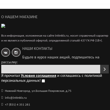
Вибратор Fun Factory Tiger G5, чёрный
17 900р.
О НАШЕМ МАГАЗИНЕ
Бесплатная доставка
Вся информация, изложенная на сайте intimkis.ru, носит справочный характер
и не является публичной офертой, определяемой статьёй 437 ГК РФ (18+).
Рекомендуем
Вибратор Fun Factory Tiger, фиолетовый G 5
НАШИ КОНТАКТЫ
17 900р.
Будьте в курсе наших акций, подпишитесь на
рассылку:
Я прочитал
Условия соглашения
и соглашаюсь с политикой
персональных данных!
Вибратор Fun Factory Tiger, красный. G 5
Нижний Новгород, ул.Большая Покровская, д.75
12 650р.
info@intimkis.ru
+7 (831) 4 351 261