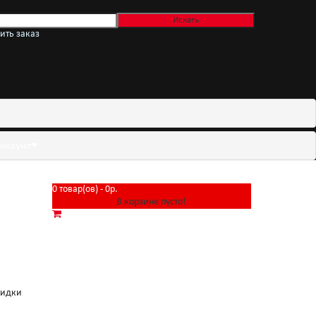
ить заказ
ккаунт
0 товар(ов) - 0р.
В корзине пусто!
кидки