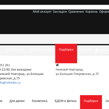
Мой аккаунт
Закладки
Сравнение
Корзина
Оформ
Косметика
БДСМ и фетиш
Подборки
Скидки
Мой а
 351 261
0-22:00, Без выходных
Нижний Новгород,
ижний Новгород, ул.Большая
ул.Большая Покровская, д.75
ровская, д.75
nfo@intimkis.ru
ам
Для двоих
Косметика
БДСМ и фетиш
Подборки
С