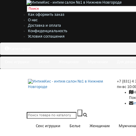
Как оформить заказ
О нас
Доставка и оплата
Конфиденциальность
Условия соглашения
Категории
Секс игрушки
Белье
Женщинам
Мужчинам
Для двоих
+7 (831) 4
пн-вс 10:0
Н
Пок
i
Секс игрушки
Белье
Женщинам
Мужчин