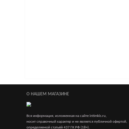
1 990р.
Вибратор анальный розовый 17,8 см
1 886р.
Насадка поясная с вибратором
3 200р.
3 750р.
О НАШЕМ МАГАЗИНЕ
Вся информация, изложенная на сайте intimkis.ru,
носит справочный характер и не является публичной офертой,
определяемой статьёй 437 ГК РФ (18+).