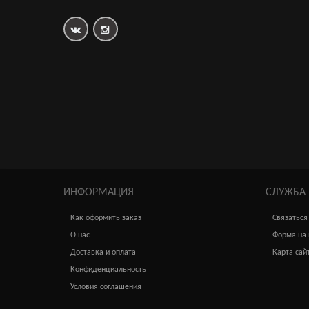
Вибратор анальный Dream Toys розовый 19 см
1 550р.
ИНФОРМАЦИЯ
СЛУЖБА
Насадка поясная с вибратором, 20 см, телесная
Как оформить заказ
Связаться
4 100р.
О нас
Форма на 
Доставка и оплата
Карта сай
Конфиденциальность
Условия соглашения