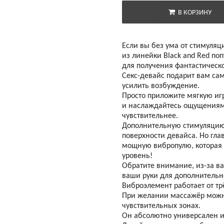
В КОРЗИНУ
Если вы без ума от стимуля
из линейки Black and Red по
для получения фантастическо
Секс-девайс подарит вам са
усилить возбуждение.
Просто приложите мягкую игр
и наслаждайтесь ощущениями
чувствительнее.
Дополнительную стимуляцию
поверхности девайса. Но гл
мощную вибропулю, которая
уровень!
Обратите внимание, из-за в
ваши руки для дополнительн
Виброэлемент работает от трё
При желании массажёр можн
чувствительных зонах.
Он абсолютно универсален и