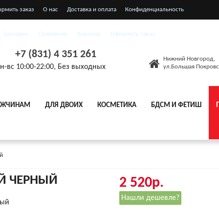
ормить заказ
О нас
Доставка и оплата
Конфиденциальность
я соглашения
Закладки
Сравнение
Корзина
Оформить заказ
+7 (831) 4 351 261
Нижний Новгород,
н-вс 10:00-22:00, Без выходных
ул.Большая Покровс
ЖЧИНАМ
ДЛЯ ДВОИХ
КОСМЕТИКА
БДСМ И ФЕТИШ
й
ЕЙ ЧЕРНЫЙ
2 520р.
Нашли дешевле?