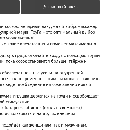
БЫСТРЫЙ ЗАКАЗ
ции сосков, непарный вакуумный вибромассажёр
пулярной марки ToyFa – это оптимальный выбор
го удовольствия!
мые яркие впечатления и поможет максимально
ушку к груди, откачайте воздух с помощью груши
, пока сосок становится больше, твёрже и
 обеспечат нежные усики на внутренней
авное – одновременно с этим вы можете включить
 выведет возбуждение на совершенно новый
акуума игрушка держится на груди и освобождает
ой стимуляции.
х батареек-таблеток (входят в комплект).
о использовать и на других внешних
 подойдёт как женщинам, так и мужчинам.