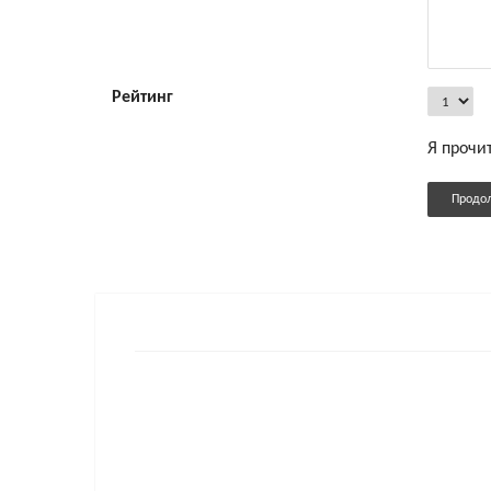
Рейтинг
Я прочи
Продо
Вибратор Ida с очерченной наклоненной головко