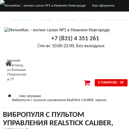
Как оформить
заказ
Мой аккаунт
Закладки
Сравнение
Корзина
Оформить заказ
О нас
+7 (831) 4 351 261
Доставка и оплата
пн-вс 10:00-22:00, Без выходных
Конфиденциальность
Нижний
Условия
Новгород,
ул.Большая
Покровская,
соглашения
д.75
0 ТОВАР(ОВ) - 0Р.
Секс-игрушки
Вибропуля с пультом управления RealStick CALIBER, черная
ВИБРОПУЛЯ С ПУЛЬТОМ
УПРАВЛЕНИЯ REALSTICK CALIBER,